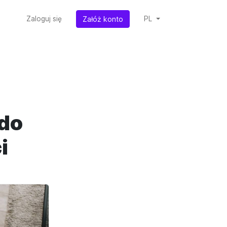
Załóż konto
Zaloguj się
PL
 do
i