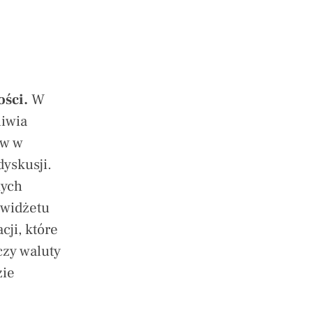
ści.
W
liwia
ów w
dyskusji.
nych
 widżetu
cji, które
zy waluty
zie