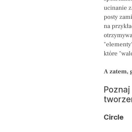
ucinanie z
posty zami
na przykła
otrzymywan
"elementy
które "wal
A zatem, 
Poznaj 
tworze
Circle