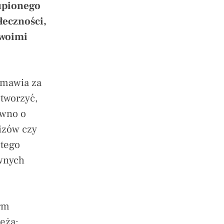
upionego
łeczności,
swoimi
emawia za
 tworzyć,
ewno o
izów czy
 tego
ywnych
rm
eżą: