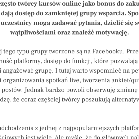
często twórcy kursów online jako bonus do zak
dają dostęp do zamkniętej grupy wsparcia. Spo
 uczestnicy mogą zadawać pytania, dzielić się 
wątpliwościami oraz znaleźć motywację.
j tego typu grupy tworzone są na Facebooku. Prz
ość platformy, dostęp do funkcji, które pozwalają
i angażować grupę. I tutaj warto wspomnieć na p
 organizowania spotkań live, tworzenia ankiet/qu
 postów. Jednak bardzo powoli obserwuję zmianę
idzę, że coraz częściej twórcy poszukują alternat
.
chodzenia z jednej z najpopularniejszych platfo
ciowych jest wiele. Ale myślę, że do głównych nal