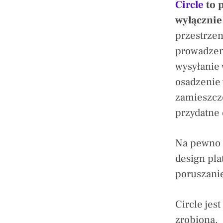
Circle
to p
wyłącznie
przestrzen
prowadzen
wysyłanie
osadzenie 
zamieszcz
przydatne 
Na pewno 
design pla
poruszanie
Circle jes
zrobioną.