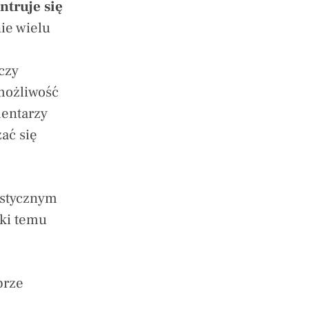
ntruje się
ie wielu
czy
możliwość
mentarzy
ać się
istycznym
ęki temu
brze