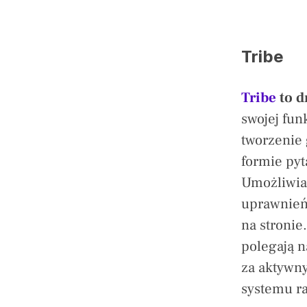
Tribe
Tribe
to d
swojej fun
tworzenie 
formie pyt
Umożliwia
uprawnień 
na stronie
polegają 
za aktywny
systemu r