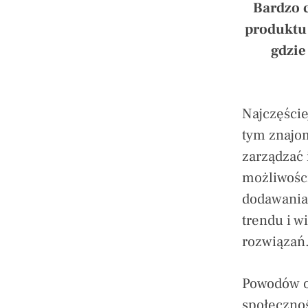
Bardzo 
produktu 
gdzie
Najczęście
tym znajom
zarządzać 
możliwości
dodawania
trendu i w
rozwiązań
Powodów od
społecznoś