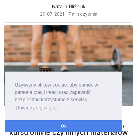
Natalia Bliźniuk
20-07-2021
|
7 min czytania
Używamy plików cookie, aby pomóc w
personalizacji treści oraz zapewnić
bezpieczne korzystanie z serwisu.
Dowiedz się więcej
Jakiego sprzętu użyć do
nagrywania filmików na YouTube,
Ok
kursu online czy innych materiałów