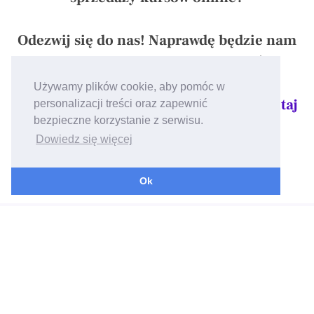
Odezwij się do nas! Naprawdę będzie nam
przyjemnie z Tobą porozmawiać.
Używamy plików cookie, aby pomóc w
Lub przetestuj bezpłatnie, zakładając
tutaj
personalizacji treści oraz zapewnić
bezpieczne korzystanie z serwisu.
konto
.
Dowiedz się więcej
Ok
KONTAKT
hello@skyier.com
© 2026 Skyier