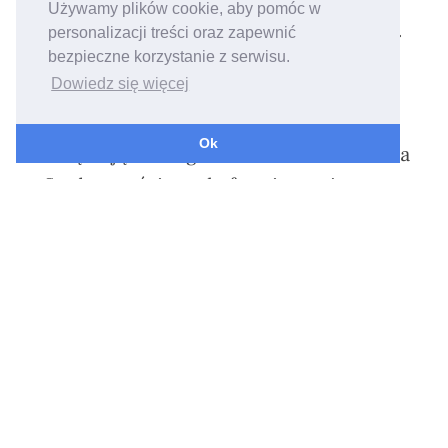
Używamy plików cookie, aby pomóc w
skrócić ścieżkę dokonywania zakupu
.
personalizacji treści oraz zapewnić
podpiąć pod stronę piksel FB
i
bezpieczne korzystanie z serwisu.
Dowiedz się więcej
wykorzystać to w swoich działaniach
marketingowych
Ok
dołączając do tego możliwość stworzenia
Społeczności na platformie, możesz
zarządzać swoimi uczestnikami z
jednego miejsca.
KONTAKT
hello@skyier.com